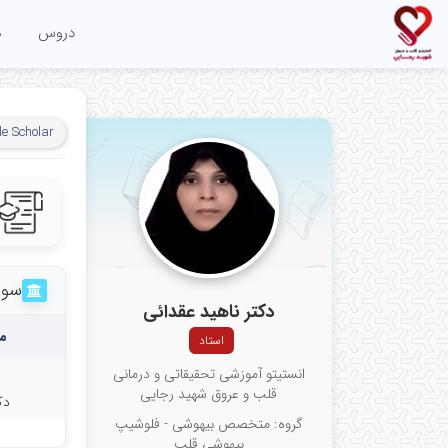
دروس
م
e Scholar
سوا
دکتر ناهید عقدائی
م
استاد
انستیتو آموزشی تحقیقاتی و درمانی
قلب و عروق شهید رجایی
دک
گروه: متخصص بیهوشی - فلوشیپ
بیهوشی قلب