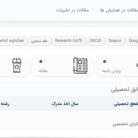
قالات در همایش ها
مقالات در نشریات
Googl
Scopus
ORCID
Research GATE
علم سنجی
nahid aghdaie
۰
۰
پایان نامه
مقاله
بق تحصیلی
قطع تحصیلی
سال اخذ مدرک
رشته 
ترای تخصصی