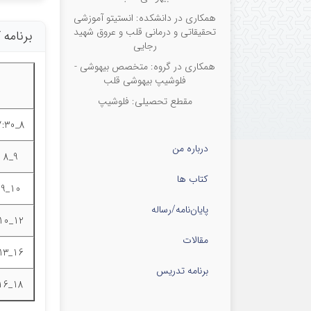
همکاری در دانشکده: انستیتو آموزشی
تحقیقاتی و درمانی قلب و عروق شهید
برنامه
رجایی
همکاری در گروه: متخصص بیهوشی -
فلوشیپ بیهوشی قلب
مقطع تحصیلی: فلوشیپ
8_7:30
درباره من
9_8
کتاب ها
10_9
پایان‌نامه‌/رساله
12_10
مقالات
16_13
برنامه تدریس
18_16